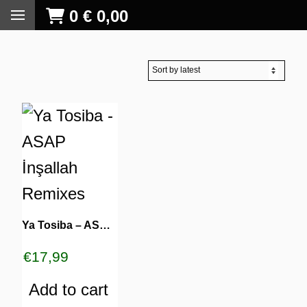
0
€
0,00
Ya Tosiba – ASAP İnşallah Remixes
€
17,99
Add to cart
S